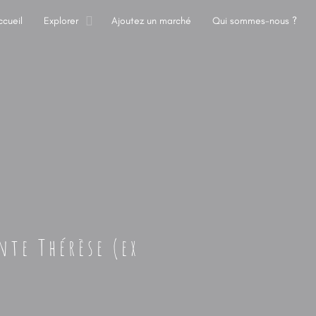
ccueil
Explorer
Ajoutez un marché
Qui sommes-nous ?
nte Thérèse (ex