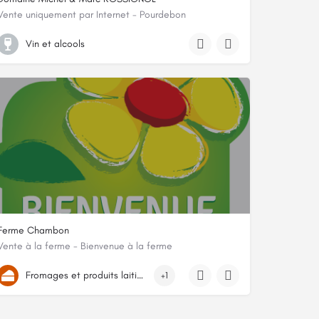
Vente uniquement par Internet - Pourdebon
2 Rue de l'Abreuvoir, 21190, Volnay, Côte-d'Or
Vin et alcools
Ferme Chambon
Vente à la ferme - Bienvenue à la ferme
Ferme de Teigne, 25430, Sancey, Doubs
Fromages et produits laitiers
+1