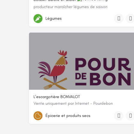
producteur maraîcher légumes de saison
3 bis Route D'orléans, 89113 Fleury-la-Vallée, France
Légumes
L’escargotière BONVALOT
Vente uniquement par Internet - Pourdebon
1 hameau les granges, 39350, Dampierre, Jura
Épicerie et produits secs