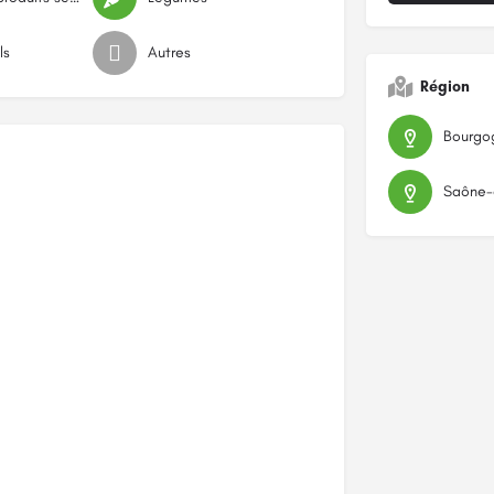
ls
Autres
Région
Bourgo
Saône-e