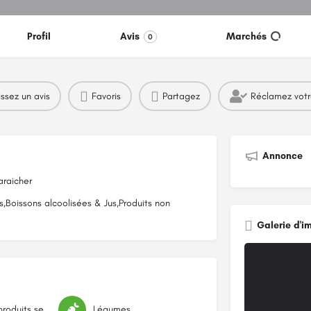
Profil
Avis
Marchés
0
issez un avis
Favoris
Partagez
Réclamez vot
Annonce
araicher
,Boissons alcoolisées & Jus,Produits non
Galerie d'i
Épicerie et produits secs
Légumes