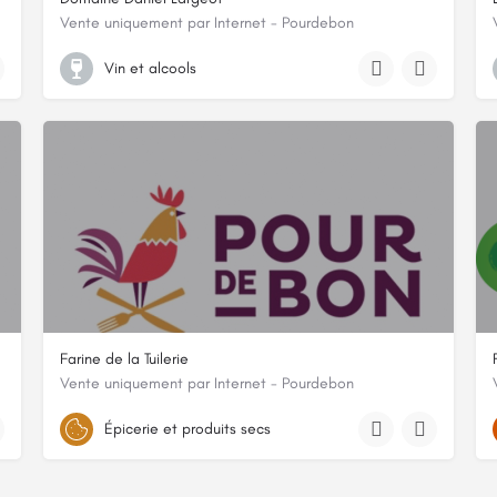
Vente uniquement par Internet - Pourdebon
5 RUE DES BRENOTS, 21200, Chorey-les-Beaune, Côte-d'Or
Vin et alcools
Farine de la Tuilerie
Vente uniquement par Internet - Pourdebon
VAL DES ROSIERS, 58500, Clamecy, Nièvre
Épicerie et produits secs