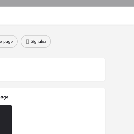
re page
Signalez
mage