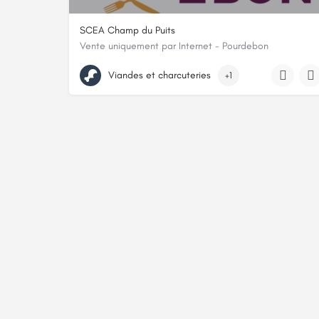
SCEA Champ du Puits
Vente uniquement par Internet - Pourdebon
Les Siméons - Charny SCEA Champ du Puits, 89120, Ch
Viandes et charcuteries
+1