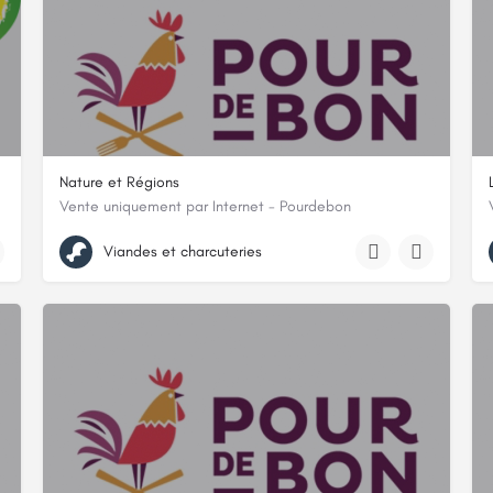
Nature et Régions
Vente uniquement par Internet - Pourdebon
21 RUE DE PONT, 58170, Luzy, Nièvre
Viandes et charcuteries