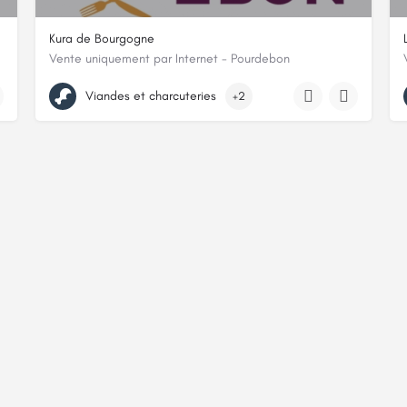
Kura de Bourgogne
Vente uniquement par Internet - Pourdebon
arny Orée de Puisaye, Yonne
4, Rue Jean DUCERF, 71120, Vendenesse-lès-Charolles, Saône-et-L
Viandes et charcuteries
+2