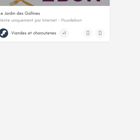
Le Jardin des Gallines
Vente uniquement par Internet - Pourdebon
oire
Les frémis, 89350, Tannerre-en-Puisaye, Yonne
Viandes et charcuteries
+1