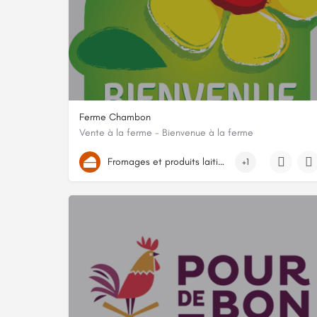
Ferme Chambon
Vente à la ferme - Bienvenue à la ferme
Ferme de Teigne, 25430, Sancey, Doubs
Fromages et produits laitiers
+1