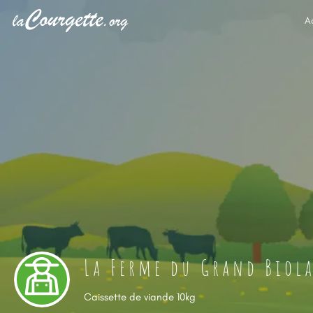
A
La Ferme du Grand Biol
Caissette de viande 10kg