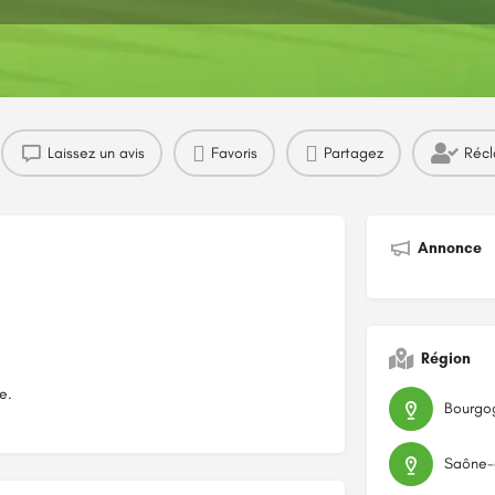
Profil
Avis
Marchés
0
Laissez un avis
Favoris
Partagez
Récl
Annonce
Région
e.
Saône-e