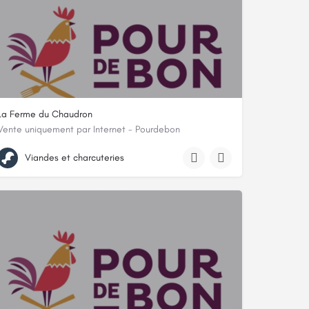
La Ferme du Chaudron
Vente uniquement par Internet - Pourdebon
Les pièces du Chaudron, 89190, Les Sièges, Yonne
Viandes et charcuteries