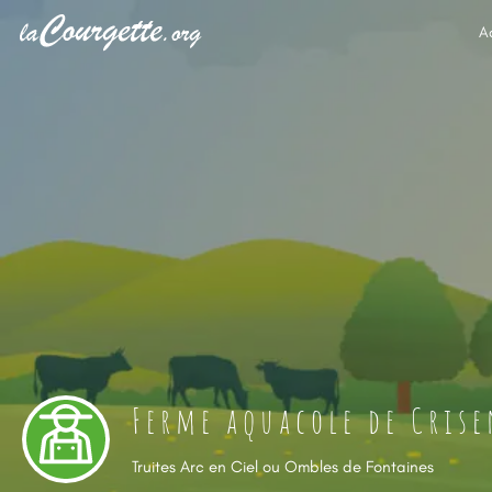
A
Ferme aquacole de Cris
Truites Arc en Ciel ou Ombles de Fontaines