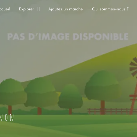
ccueil
Explorer
Ajoutez un marché
Qui sommes-nous ?
enon