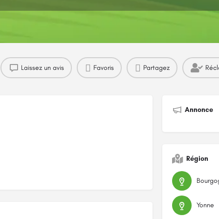
Profil
Avis
Marchés
0
Laissez un avis
Favoris
Partagez
Récl
Annonce
Région
Yonne