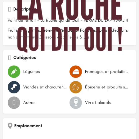
Description
Point de retrait - La Ruche qui dit Oui! - FERME DU LAPIN MALIN
Fruits & Légumes,Crèmerie,Viandes & Poissons,Épicerie,Produits
non alimentaires,Boissons alcoolisées & Jus
Catégories
Légumes
Fromages et produits laitiers
Viandes et charcuteries
Épicerie et produits secs
Autres
Vin et alcools
Emplacement