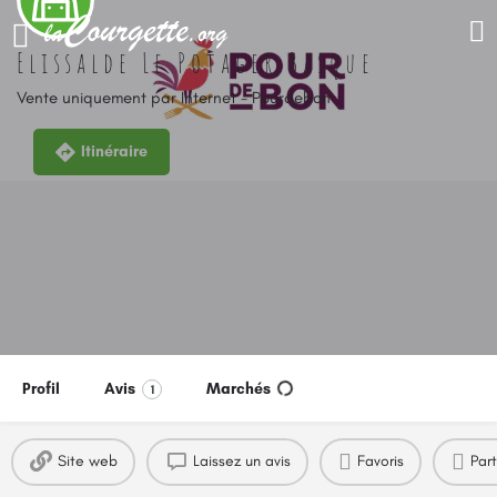
Elissalde Le Potager Basque
Vente uniquement par Internet - Pourdebon
Itinéraire
Profil
Avis
Marchés
1
Site web
Laissez un avis
Favoris
Par