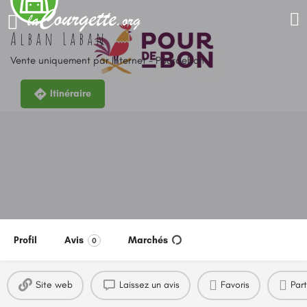
Alban Laban
Vente uniquement par Internet - Pourdebon
Itinéraire
Profil
Avis
Marchés
0
Site web
Laissez un avis
Favoris
Par