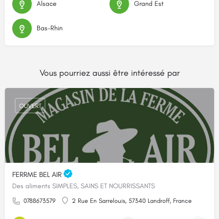
Alsace
Grand Est
Bas-Rhin
Vous pourriez aussi être intéressé par
OUVERT
FERRME BEL AIR
Des aliments SIMPLES, SAINS ET NOURRISSANTS
0788673579
2 Rue En Sarrelouis, 57340 Landroff, France