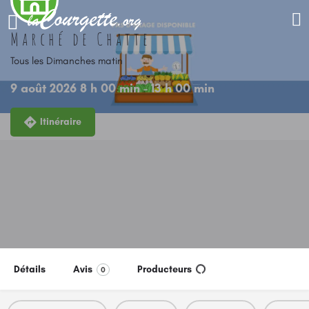
Marché de Chatte
Tous les Dimanches matin
9 août 2026 8 h 00 min - 13 h 00 min
Itinéraire
Détails
Avis
Producteurs
0